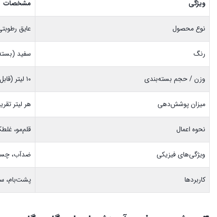
ویژگی
مشخصات
نوع محصول
عایق رطوبتی
رنگ
سفید (بسته 
وزن / حجم بسته‌بندی
۱۰ لیتر (قابل سفارش در بسته‌بندی‌های متنوع)
میزان پوشش‌دهی
هر لیتر تقریباً ۲ متر مربع (یک ل
نحوه اعمال
قلم‌مو، غلط
ویژگی‌های فیزیکی
ضدآب، چسبن
کاربردها
پشت‌بام، س