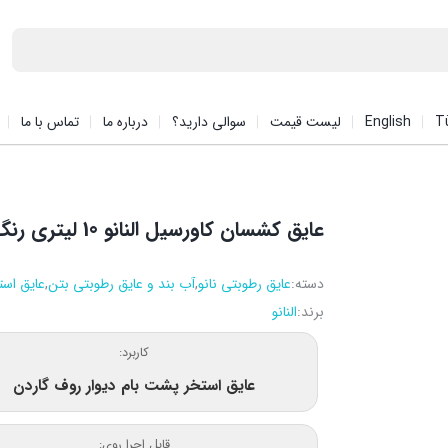
T
English
لیست قیمت
سوالی دارید؟
درباره ما
تماس با ما
عایق کشسان کاورسیل النانو 10 لیتری رنگ آبی
دسته:
عایق رطوبتی نانو
,
آب بند و عایق رطوبتی بتن
,
عایق است
برند:
النانو
کاربرد:
عایق استخر پشت بام دیوار روف گاردن
قابل اجرا روی: