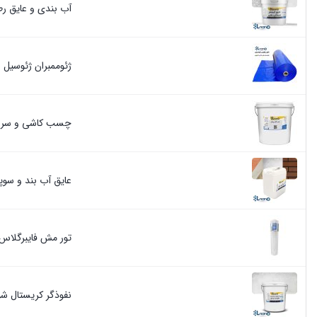
آب بندی و عایق رط
ژئوممبران ژئوسیل 
چسب کاشی و سرامیک پو
عایق آب بند و سوپر 
تور مش فایبرگلاس آب بندی 45 گرمی النانو 
نفوذگر کریستال شون