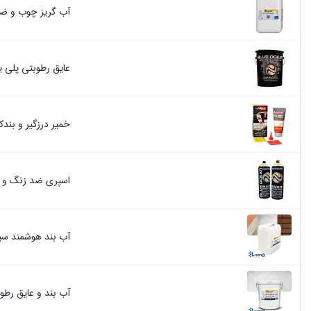
آب گریز چوب و ضد آب ن
عایق رطوبتی پلی یوریا 
خمیر درزگیر و بندک
اسپری ضد زنگ و ضد خوردگی ر
آب بند هوشمند سیلیکات
آب بند و عایق رطو