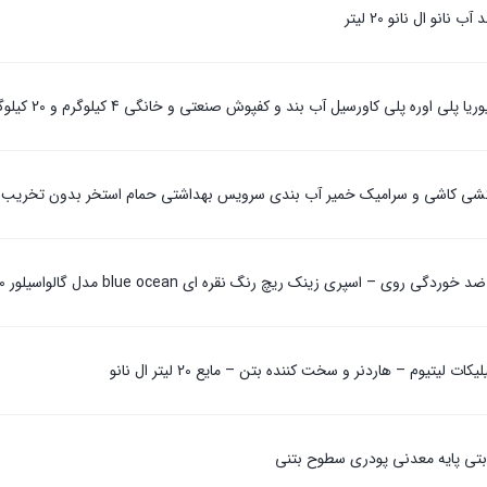
انو ال نانو 20 لیتر
پلی اوره پلی کاورسیل آب بند و کفپوش صنعتی و خانگی 4 کیلوگرم و 20 کیلوگرم
شی کاشی و سرامیک خمیر آب بندی سرویس بهداشتی حمام استخر بدون تخریب ال نانو تیوپ 
وی – اسپری زینک ریچ رنگ نقره ای blue ocean مدل گالواسیلور 500 میلی‌لیتر
 لیتیوم – هاردنر و سخت کننده بتن – مایع 20 لیتر ال نانو
بتی پایه معدنی پودری سطوح بتنی