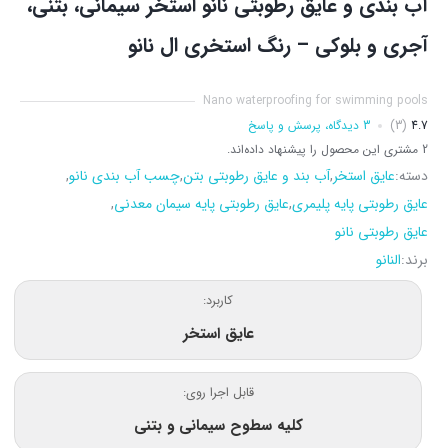
آب بندی و عایق رطوبتی نانو استخر سیمانی، بتنی،
آجری و بلوکی – رنگ استخری ال نانو
Nano waterproofing for swimming pools
4.7
(3)
3 دیدگاه، پرسش و پاسخ
2 مشتری این محصول را پیشنهاد داده‌اند.
دسته:
عایق استخر
,
آب بند و عایق رطوبتی بتن
,
چسب آب بندی نانو
,
عایق رطوبتی پایه پلیمری
,
عایق رطوبتی پایه سیمان معدنی
,
عایق رطوبتی نانو
برند:
النانو
کاربرد:
عایق استخر
قابل اجرا روی:
کلیه سطوح سیمانی و بتنی