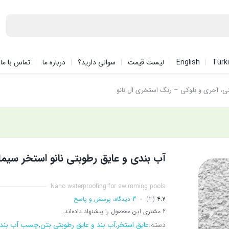
Türk
English
لیست قیمت
سوالی دارید؟
درباره ما
تماس با ما
نی، آجری و بلوکی – رنگ استخری ال نانو
آب بندی و عایق رطوبتی نانو استخر سیما
Nano waterproofing for swimming pools
4.7
(3)
3 دیدگاه، پرسش و پاسخ
2 مشتری این محصول را پیشنهاد داده‌اند.
دسته:
عایق استخر
,
آب بند و عایق رطوبتی بتن
,
چسب آب بندی