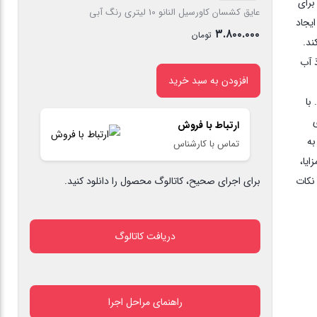
برای
کشسان
عایق کشسان کاورسیل النانو 10 لیتری رنگ آبی
ایجاد
کاورسیل
۳.۸۰۰.۰۰۰
تومان
ند.
النانو
ذ آب
10
افزودن به سبد خرید
لیتری
با
رنگ
ی
ارتباط با فروش
آبی
به
تماس با کارشناس
عدد
ایا،
نکات
برای اجرای صحیح، کاتالوگ محصول را دانلود کنید.
دریافت کاتالوگ
راهنمای مراحل اجرا