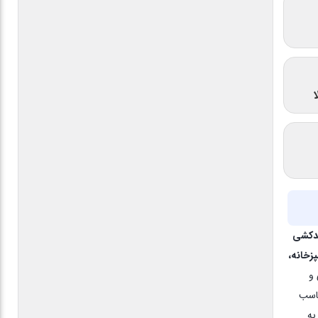
ندکشی
زخانه،
و
ناسب
به