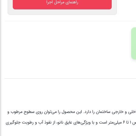
راهنمای مراحل اجرا
بهداشتی
سونا
سوپر
ویژه
ال
نانو
3
کیلوگرم
عدد
اخلی و خارجی ساختمان را دارد. این محصول را می‌توان روی سطوح مرطوب و
خشک اعمال کرد و برای بندکشی کاشی استخر و جکوزی، کف و دیواره‌های سنگی، کاشی، سرامیک و شیشه استفاده نمود. پودر بندکشی نانو مناسب بندکشی با عرض 1 تا 6 میلی‌متر است و با ویژگی‌های عایق نانو، از نفوذ آب و رطوبت جلوگیری